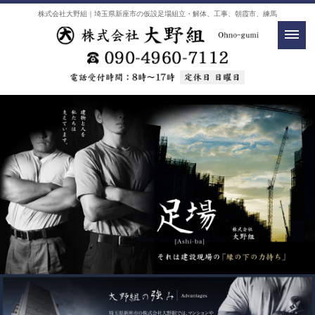
株式会社大野組｜埼玉県新座市の仮設足場組立・解体、工事、朝霞市、練馬