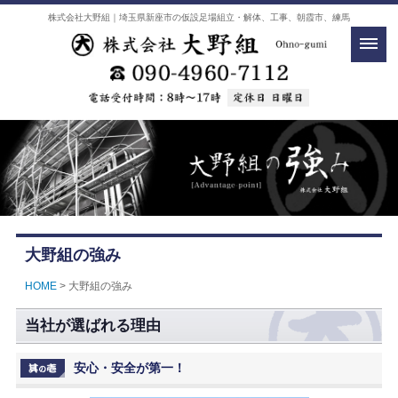
株式会社大野組｜埼玉県新座市の仮設足場組立・解体、工事、朝霞市、練馬
大野組の強み
HOME
> 大野組の強み
当社が選ばれる理由
安心・安全が第一！